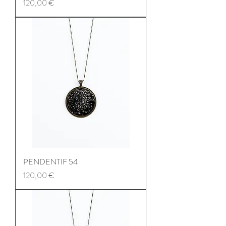
Prix
120,00 €
PENDENTIF 54
Prix
120,00 €