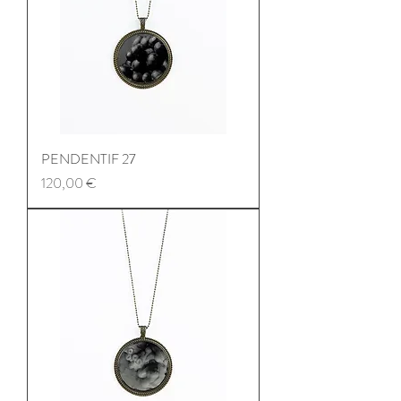
PENDENTIF 27
Prix
120,00 €