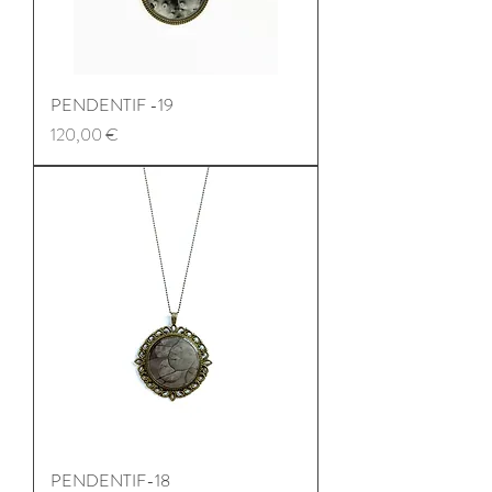
PENDENTIF -19
Prix
120,00 €
PENDENTIF-18