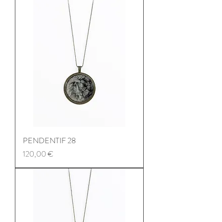
PENDENTIF 28
Prix
120,00 €