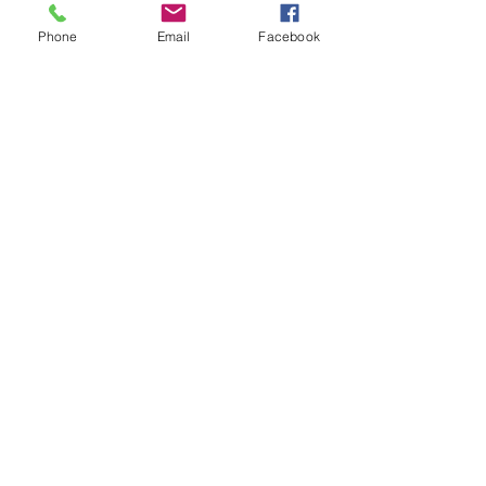
Phone
Email
Facebook
PENDENTIF-10
Prix
120,00 €