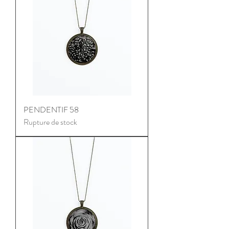
PENDENTIF 58
Rupture de stock