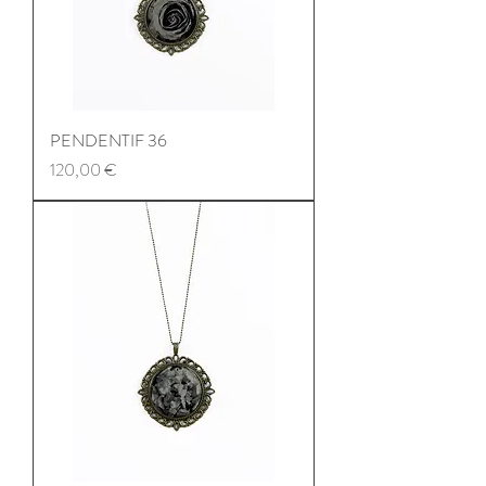
PENDENTIF 36
Prix
120,00 €